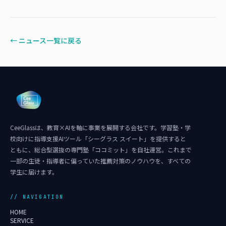
← ニュース一覧に戻る
CeeGlassは、教育×AIを軸に事業を展開する会社です。学習塾・学
校向けに指導支援AIツール「シーグラス スイート」を提供すると
ともに、総合型選抜の専門塾「ココミット」を自社運営。これまで
一部の生徒・指導者に偏っていた推薦対策のノウハウを、すべての
学生に届けます。
// NAVIGATION
HOME
SERVICE